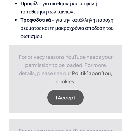
Προφίλ
– για αισθητική και ασφαλή
τοποθέτηση των ταινιών,
Τροφοδοτικά
– για την κατάλληλη παροχή
ρεύματος και τη μακροχρόνια απόδοση του
φωτισμού.
For privacy reasons YouTube needs your
permission to be loaded. For more
details, please see our
Politikí aporrítou,
cookies
.
I Accept
For privacy reasons YouTube needs your