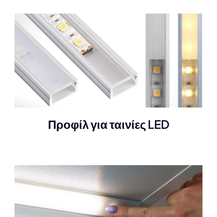
Προφίλ για ταινίες LED