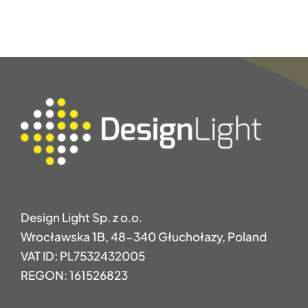
Design Light Sp. z o.o.
Wrocławska 1B, 48-340 Głuchołazy, Poland
VAT ID: PL7532432005
REGON: 161526823