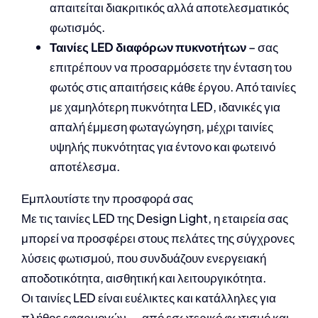
απαιτείται διακριτικός αλλά αποτελεσματικός
φωτισμός.
Ταινίες LED διαφόρων πυκνοτήτων
– σας
επιτρέπουν να προσαρμόσετε την ένταση του
φωτός στις απαιτήσεις κάθε έργου. Από ταινίες
με χαμηλότερη πυκνότητα LED, ιδανικές για
απαλή έμμεση φωταγώγηση, μέχρι ταινίες
υψηλής πυκνότητας για έντονο και φωτεινό
αποτέλεσμα.
Εμπλουτίστε την προσφορά σας
Με τις ταινίες LED της Design Light, η εταιρεία σας
μπορεί να προσφέρει στους πελάτες της σύγχρονες
λύσεις φωτισμού, που συνδυάζουν ενεργειακή
αποδοτικότητα, αισθητική και λειτουργικότητα.
Οι ταινίες LED είναι ευέλικτες και κατάλληλες για
πλήθος εφαρμογών — από εσωτερικό φωτισμό και