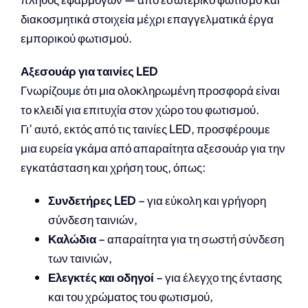
διακοσμητικά στοιχεία μέχρι επαγγελματικά έργα
εμπορικού φωτισμού.
Αξεσουάρ για ταινίες LED
Γνωρίζουμε ότι μια ολοκληρωμένη προσφορά είναι
το κλειδί για επιτυχία στον χώρο του φωτισμού.
Γι’ αυτό, εκτός από τις ταινίες LED, προσφέρουμε
μια ευρεία γκάμα από απαραίτητα αξεσουάρ για την
εγκατάσταση και χρήση τους, όπως:
Συνδετήρες LED
– για εύκολη και γρήγορη
σύνδεση ταινιών,
Καλώδια
– απαραίτητα για τη σωστή σύνδεση
των ταινιών,
Ελεγκτές και οδηγοί
– για έλεγχο της έντασης
και του χρώματος του φωτισμού,