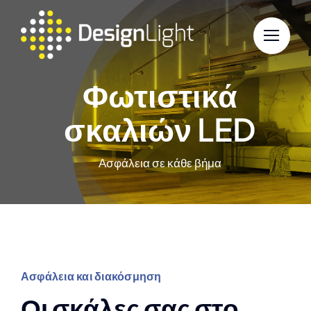
Skip
to
content
Φωτιστικά
σκαλιών LED
Ασφάλεια σε κάθε βήμα
Ασφάλεια και διακόσμηση
Οι σκάλες σας στο