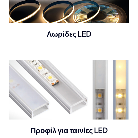
Λωρίδες LED
Προφίλ για ταινίες LED