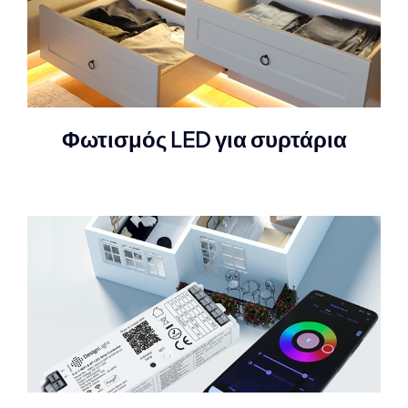
Φωτισμός LED για συρτάρια