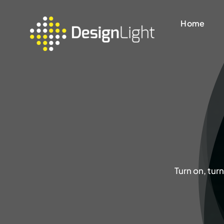
Skip
to
Home
content
Turn on, tur