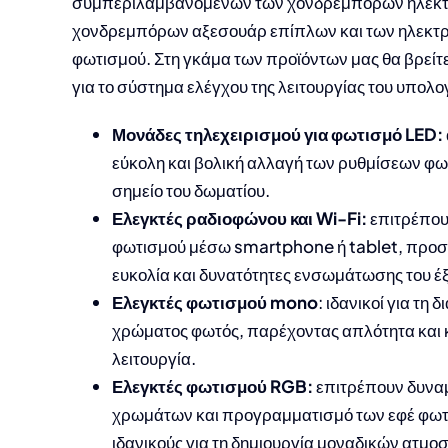
συμπεριλαμβανομένων των χονδρεμπόρων ηλεκτρ
χονδρεμπόρων αξεσουάρ επίπλων και των ηλεκτ
φωτισμού. Στη γκάμα των προϊόντων μας θα βρείτε
για το σύστημα ελέγχου της λειτουργίας του υπολο
Μονάδες τηλεχειρισμού για φωτισμό LED:
εύκολη και βολική αλλαγή των ρυθμίσεων φ
σημείο του δωματίου.
Ελεγκτές ραδιοφώνου και Wi-Fi:
επιτρέπου
φωτισμού μέσω smartphone ή tablet, προ
ευκολία και δυνατότητες ενσωμάτωσης του έ
Ελεγκτές φωτισμού mono
: ιδανικοί για τη 
χρώματος φωτός, παρέχοντας απλότητα και 
λειτουργία.
Ελεγκτές φωτισμού RGB:
επιτρέπουν δυναμ
χρωμάτων και προγραμματισμό των εφέ φωτό
ιδανικούς για τη δημιουργία μοναδικών ατμο