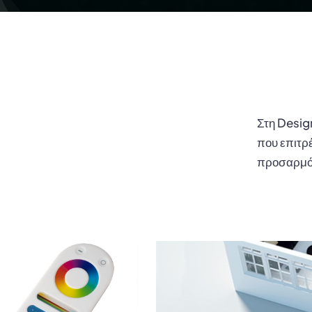
Στη Desig
που επιτρ
προσαρμόζ