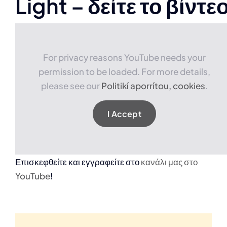
Light – δείτε το βίντε
For privacy reasons YouTube needs your
permission to be loaded. For more details,
please see our
Politikí aporrítou, cookies
.
I Accept
Επισκεφθείτε και εγγραφείτε στο
κανάλι μας στο
YouTube
!