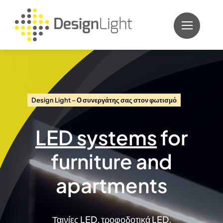
Skip
to
content
Design Light – Ο συνεργάτης σας στον φωτισμό
LED systems
for
furniture and
apartments
Ταινίες LED, τροφοδοτικά LED,